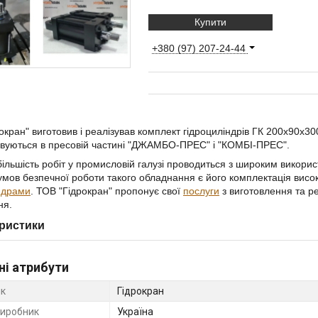
Купити
+380 (97) 207-24-44
окран" виготовив і реалізував комплект гідроциліндрів ГК 200х90х30
вуються в пресовій частині "ДЖАМБО-ПРЕС" і "КОМБІ-ПРЕС".
більшість робіт у промисловій галузі проводиться з широким викори
умов безпечної роботи такого обладнання є його комплектація висо
ндрами
. ТОВ "Гідрокран" пропонує свої
послуги
з виготовлення та р
ня.
ристики
ні атрибути
к
Гідрокран
виробник
Україна