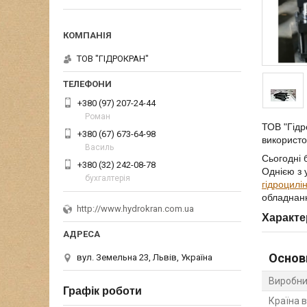
ТОВ "ГІДРОКРАН"
+380 (97) 207-24-44
Роман
ТОВ "Гідр
+380 (67) 673-64-98
використо
Василь
Сьогодні 
+380 (32) 242-08-78
Однією з 
бухгалтерія
гідроцилі
обладнан
http://www.hydrokran.com.ua
Характе
Основ
вул. Земельна 23, Львів, Україна
Виробни
Графік роботи
Країна 