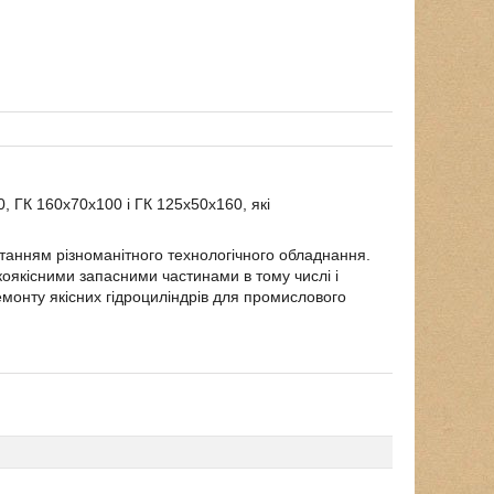
0, ГК 160х70х100 і ГК 125х50х160, які
станням різноманітного технологічного обладнання.
коякісними запасними частинами в тому числі і
емонту якісних гідроциліндрів для промислового