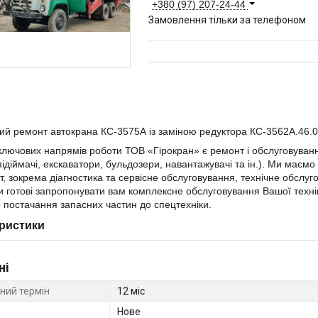
+380 (97) 207-24-44
Замовлення тільки за телефоном
й ремонт автокрана КС-3575А із заміною редуктора КС-3562А.46.0
ключових напрямів роботи ТОВ «Гірокран» є ремонт і обслуговува
підіймачі, екскаватори, бульдозери, навантажувачі та ін.). Ми маєм
іт, зокрема діагностика та сервісне обслуговування, технічне обслу
и готові запропонувати вам комплексне обслуговування Вашої технік
 постачання запасних частин до спецтехніки.
ристики
ні
ний термін
12 міс
Нове