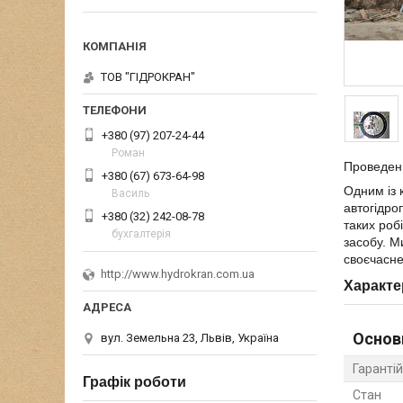
ТОВ "ГІДРОКРАН"
+380 (97) 207-24-44
Роман
Проведени
+380 (67) 673-64-98
Одним із 
Василь
автогідро
+380 (32) 242-08-78
таких роб
бухгалтерія
засобу. М
своєчасне
http://www.hydrokran.com.ua
Характе
Основ
вул. Земельна 23, Львів, Україна
Гарантій
Графік роботи
Стан