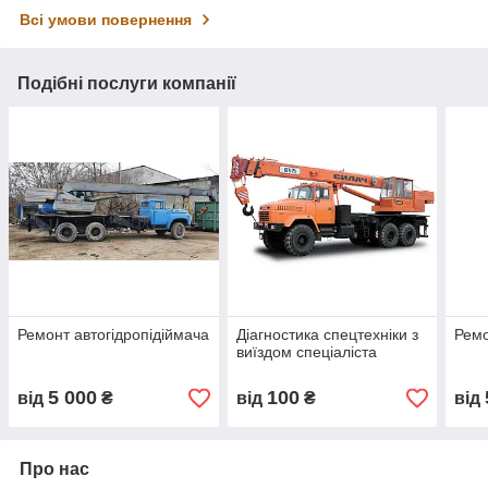
Всі умови повернення
Подібні послуги компанії
Ремонт автогідропідіймача
Діагностика спецтехніки з
Ремо
виїздом спеціаліста
5 000
100
від
₴
від
₴
від
Про нас