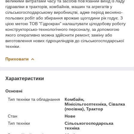
великими витратами часу та засобів пов'язаний вихід із ладу
гідравліки в тракторів, комбайнів, машин та агрегатів у
сільськогосподарському виробництві, адже період весняно-
польових робіт або збирання врожаю щогодини рік годує. З
цією метою ТОВ "Гідрокран" налаштувати цілодобову роботу
конструкторсько-технологічного персоналу, за допомогою
якого оперативно можна здійснити ремонт, заміну або
виготовлення нових гідроциліндрів до сільськогосподарської
техніки.
Приховати
Характеристики
Основні
Тип техніки та обладнання
Комбайн,
Мінісільгосптехніка, Сівалка
(посівна), Трактор
Стан
Нове
Тип техніки
Сільськогосподарська
техніка