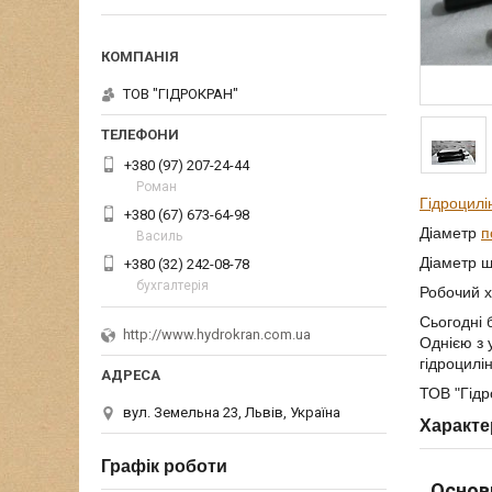
ТОВ "ГІДРОКРАН"
+380 (97) 207-24-44
Роман
Гідроцилі
+380 (67) 673-64-98
Діаметр
п
Василь
Діаметр ш
+380 (32) 242-08-78
бухгалтерія
Робочий х
Сьогодні 
http://www.hydrokran.com.ua
Однією з 
гідроцилі
ТОВ "Гідр
вул. Земельна 23, Львів, Україна
Характе
Графік роботи
Основ