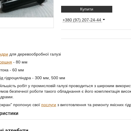
Купити
+380 (97) 207-24-44
ндри
для деревообробної галузі
оршня
- 80 мм
тока - 60 мм
ід гідроциліндра - 300 мм, 500 мм
більшість робіт у промисловій галузі проводиться з широким викори
умов безпечної роботи такого обладнання є його комплектація висо
ндрами.
окран" пропонує свої
послуги
з виготовлення та ремонту якісних гі
ристики
ні атрибути