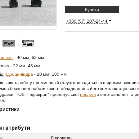
Купити
+380 (97) 207-24-44
оршня
- 40 мм, 63 мм
тока - 22 мм, 45 мм
хід
гідроциліндра
- 20 мм, 100 мм
більшість робіт у промисловій галузі проводиться з широким викори
умов безпечної роботи такого обладнання є його комплектація висо
ндрами. ТОВ "Гідрокран" пропонує свої
послуги
з виготовлення та р
ня.
ристики
ні атрибути
к
Гідрокран