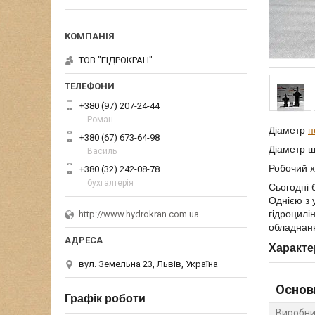
ТОВ "ГІДРОКРАН"
+380 (97) 207-24-44
Роман
Діаметр
п
+380 (67) 673-64-98
Діаметр ш
Василь
Робочий 
+380 (32) 242-08-78
бухгалтерія
Сьогодні 
Однією з 
гідроцилі
http://www.hydrokran.com.ua
обладнан
Характе
вул. Земельна 23, Львів, Україна
Основ
Графік роботи
Виробни