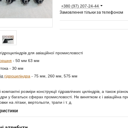
+380 (97) 207-24-44
Замовлення тільки за телефоном
гідроциліндрів для авіаційної промисловості
оршня
- 50 мм 63 мм
тока - 30 мм
хід
гідроциліндра
- 75 мм, 260 мм, 575 мм
і компактні розміри конструкції гідравлічних циліндрів, а також різн
ндри у багатьох сферах промисловості. Не винятком є і авіаційна п
вки на літаки, вертольоти, трапи і т. д.
ристики
ні атрибути