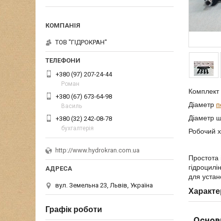
ТОВ "ГІДРОКРАН"
+380 (97) 207-24-44
Роман
Комплект 
+380 (67) 673-64-98
Діаметр
п
Василь
Діаметр ш
+380 (32) 242-08-78
бухгалтерія
Робочий 
http://www.hydrokran.com.ua
Простота 
гідроцилі
для устано
вул. Земельна 23, Львів, Україна
Характе
Графік роботи
Основ